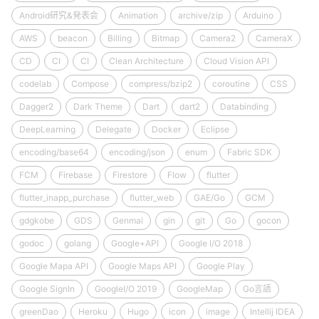
Android研究&発表会
Animation
archive/zip
Arduino
AWS
beacon
Billing
Bitmap
Camera2
CameraX
CD
CI
CI
Clean Architecture
Cloud Vision API
codelab
Compose
compress/bzip2
coroutine
CSS
Dagger2
Dark Theme
Dart
dart2
Databinding
DeepLearning
Delegate
Docker
Eclipse
encoding/base64
encoding/json
enum
Fabric SDK
FCM
Firebase
Firestore
Flow
flutter
flutter_inapp_purchase
flutter_web
GAE/Go
GCM
gdgkobe
GDS
Genmai
gin
git
Go
gocon
godoc
golang
Google+API
Google I/O 2018
Google Mapa API
Google Maps API
Google Play
Google SignIn
GoogleI/O 2019
GoogleMap
Go言語
greenDao
Heroku
Hugo
icon
image
Intellij IDEA