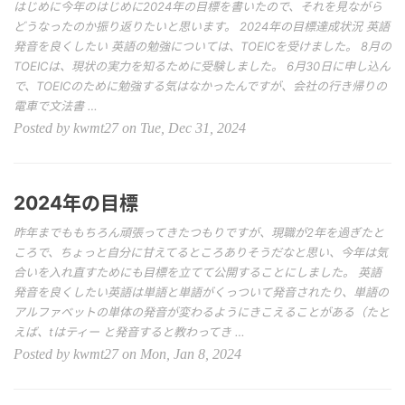
はじめに今年のはじめに2024年の目標を書いたので、それを見ながら
どうなったのか振り返りたいと思います。 2024年の目標達成状況 英語
発音を良くしたい 英語の勉強については、TOEICを受けました。 8月の
TOEICは、現状の実力を知るために受験しました。 6月30日に申し込ん
で、TOEICのために勉強する気はなかったんですが、会社の行き帰りの
電車で文法書 …
Posted by kwmt27 on Tue, Dec 31, 2024
2024年の目標
昨年までももちろん頑張ってきたつもりですが、現職が2年を過ぎたと
ころで、ちょっと自分に甘えてるところありそうだなと思い、今年は気
合いを入れ直すためにも目標を立てて公開することにしました。 英語
発音を良くしたい英語は単語と単語がくっついて発音されたり、単語の
アルファベットの単体の発音が変わるようにきこえることがある（たと
えば、tはティー と発音すると教わってき …
Posted by kwmt27 on Mon, Jan 8, 2024