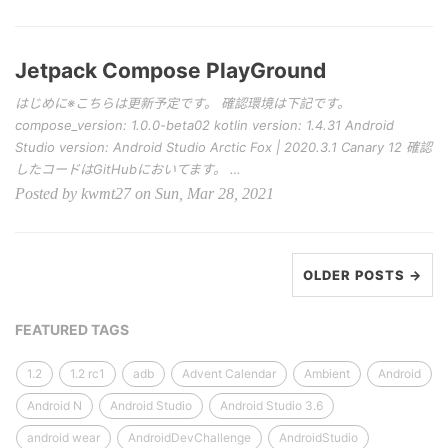
Jetpack Compose PlayGround
はじめに※こちらは更新予定です。 確認環境は下記です。
compose_version: 1.0.0-beta02 kotlin version: 1.4.31 Android
Studio version: Android Studio Arctic Fox | 2020.3.1 Canary 12 確認
したコードはGitHubにおいてます。 …
Posted by kwmt27 on Sun, Mar 28, 2021
OLDER POSTS →
FEATURED TAGS
1.2
1.2 rc1
adb
Advent Calendar
Ambient
Android
Android N
Android Studio
Android Studio 3.6
android wear
AndroidDevChallenge
AndroidStudio