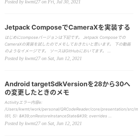
Posted by kwmt27 on Fri, Jul 30, 2021
Jetpack ComposeでCameraXを実装する
はじめにcomposeバージョンは下記です。 Jetpack Composeでの
CameraXの実装を試したのでメモしておきたいと思います。 下の動画
のようなイメージです。 ソースはGitHubにおいてます。 …
Posted by kwmt27 on Sat, Jun 12, 2021
Android targetSdkVersionを28から30へ
の変更したときのメモ
Activityエラー内容e:
/Users/kwmt/work/personal/QRCodeReader/core/presentation/src/mai
(61, 5): &#39;onRestoreInstanceState&#39; overrides …
Posted by kwmt27 on Sat, Jun 12, 2021