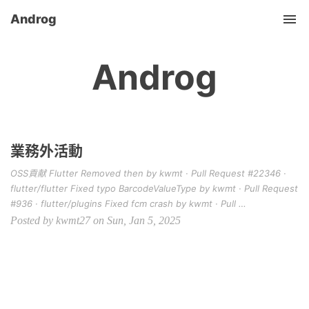
Androg
Tog
Androg
業務外活動
OSS貢献 Flutter Removed then by kwmt · Pull Request #22346 ·
flutter/flutter Fixed typo BarcodeValueType by kwmt · Pull Request
#936 · flutter/plugins Fixed fcm crash by kwmt · Pull …
Posted by kwmt27 on Sun, Jan 5, 2025