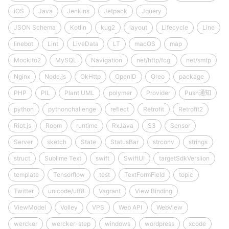
iOS
Java
Jenkins
Jetpack
Jquery
JSON Schema
Kotlin
kug2
layout
Lifecycle
Line
linebot
Lint
LiveData
LT
macOS
map
Mockito2
MySQL
Navigation
net/http/fcgi
net/smtp
Nginx
Node.js
OkHttp
OpenID
Oreo
package
PHP
PIL
Plant UML
polymer
Provider
Push通知
python
pythonchallenge
reflect
Retrofit
Retrofit2
Riot.js
Room
runtime
RxJava
S3
Sensor
Server
sketch
State
StatusBar
strconv
strings
struct
Sublime Text
swift
SwiftUI
targetSdkVersiion
template
Tensorflow
test
TextFormField
topic
Twitter
unicode/utf8
Vagrant
View Binding
ViewModel
Volley
VPS
Web API
WebView
wercker
wercker-step
windows
wordpress
xcode