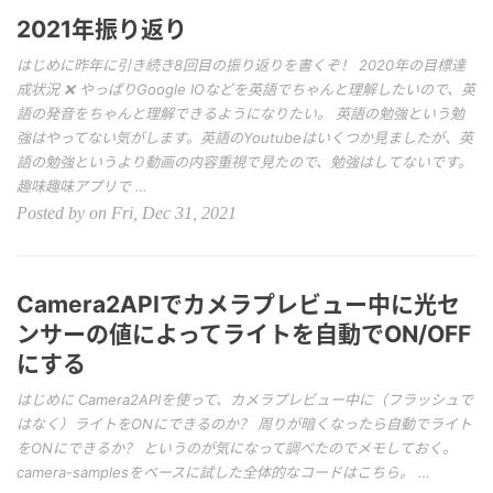
2021年振り返り
はじめに昨年に引き続き8回目の振り返りを書くぞ！ 2020年の目標達
成状況 ❌ やっぱりGoogle IOなどを英語でちゃんと理解したいので、英
語の発音をちゃんと理解できるようになりたい。 英語の勉強という勉
強はやってない気がします。英語のYoutubeはいくつか見ましたが、英
語の勉強というより動画の内容重視で見たので、勉強はしてないです。
趣味趣味アプリで …
Posted by on Fri, Dec 31, 2021
Camera2APIでカメラプレビュー中に光セ
ンサーの値によってライトを自動でON/OFF
にする
はじめに Camera2APIを使って、カメラプレビュー中に（フラッシュで
はなく）ライトをONにできるのか？ 周りが暗くなったら自動でライト
をONにできるか？ というのが気になって調べたのでメモしておく。
camera-samplesをベースに試した全体的なコードはこちら。 …