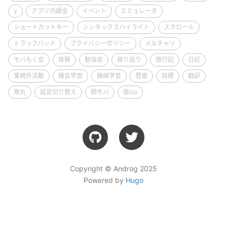
y
アプリ内課金
イベント
エミュレータ
ショートカットキー
シンタックスハイライト
スクロール
トラックバッド
プライバシーポリシー
メルチャリ
モバもく会
体験
勉強会
振り返り
旅行記
日記
業務外活動
機会学習
機械学習
登壇
目標
翻訳
角丸
設定切り替え
関モバ
阪Go
Copyright © Androg 2025
Powered by
Hugo