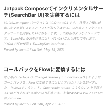
Jetpack Composeでインクリメンタルサー
チ(SearchBar UI)を実装するには
はじめにcomposeバージョンは 1.0.0-beta04 です。 検索入力欄に検
索した文字列を入れるとリストが絞り込まれる、いわゆるインクリメン
タルサーチを実装したいとおもいます。下の動画のようなイメージで
す。 SearchBarのUIを作るには？ だいたいこんな感じで作れます。
ROOMで部分検索するには@Dao interface …
Posted by kwmt27 on Sat, May 15, 2021
コールバックをFlowに変換するには
はじめにinterface OnChangeListener { fun onChange() } のような
コールバックを、Flowに変換するにはどうすればいいかを調べまし
た。 RxJavaでいうところ、Observable.create のようなことを実現す
るにはどうすればいいかという記事です。 結論callbackFlowというAPI
がcoroutine …
Posted by kwmt27 on Thu, Apr 29, 2021