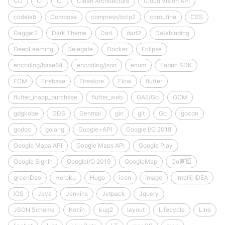
CD
CI
CI
Clean Architecture
Cloud Vision API
codelab
Compose
compress/bzip2
coroutine
CSS
Dagger2
Dark Theme
Dart
dart2
Databinding
DeepLearning
Delegate
Docker
Eclipse
encoding/base64
encoding/json
enum
Fabric SDK
FCM
Firebase
Firestore
Flow
flutter
flutter_inapp_purchase
flutter_web
GAE/Go
GCM
gdgkobe
GDS
Genmai
gin
git
Go
gocon
godoc
golang
Google+API
Google I/O 2018
Google Mapa API
Google Maps API
Google Play
Google SignIn
GoogleI/O 2019
GoogleMap
Go言語
greenDao
Heroku
Hugo
icon
image
Intellij IDEA
iOS
Java
Jenkins
Jetpack
Jquery
JSON Schema
Kotlin
kug2
layout
Lifecycle
Line