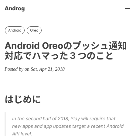
Androg
Tog
Android
Oreo
Android Oreoのプッシュ通知
対応でハマった３つのこと
Posted by on Sat, Apr 21, 2018
はじめに
In the second half of 2018, Play will require that
new apps and app updates target a recent Android
API level.