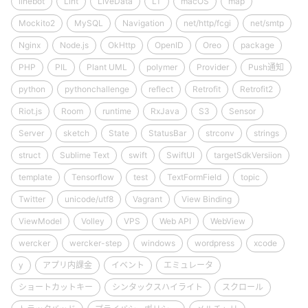
linebot
Lint
LiveData
LT
macOS
map
Mockito2
MySQL
Navigation
net/http/fcgi
net/smtp
Nginx
Node.js
OkHttp
OpenID
Oreo
package
PHP
PIL
Plant UML
polymer
Provider
Push通知
python
pythonchallenge
reflect
Retrofit
Retrofit2
Riot.js
Room
runtime
RxJava
S3
Sensor
Server
sketch
State
StatusBar
strconv
strings
struct
Sublime Text
swift
SwiftUI
targetSdkVersiion
template
Tensorflow
test
TextFormField
topic
Twitter
unicode/utf8
Vagrant
View Binding
ViewModel
Volley
VPS
Web API
WebView
wercker
wercker-step
windows
wordpress
xcode
y
アプリ内課金
イベント
エミュレータ
ショートカットキー
シンタックスハイライト
スクロール