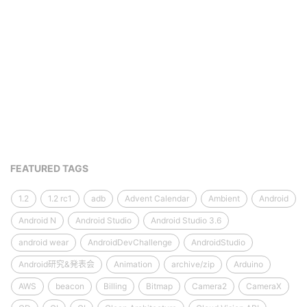
FEATURED TAGS
1.2
1.2 rc1
adb
Advent Calendar
Ambient
Android
Android N
Android Studio
Android Studio 3.6
android wear
AndroidDevChallenge
AndroidStudio
Android研究&発表会
Animation
archive/zip
Arduino
AWS
beacon
Billing
Bitmap
Camera2
CameraX