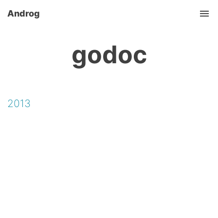
Androg
Tog
godoc
2013