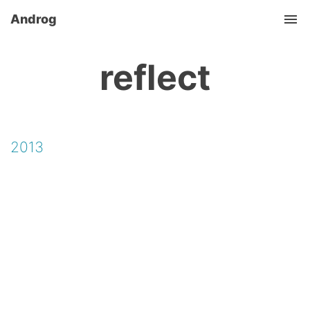
Androg
Tog
reflect
2013